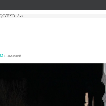
Q0VRYD1Avs
82
пикселей