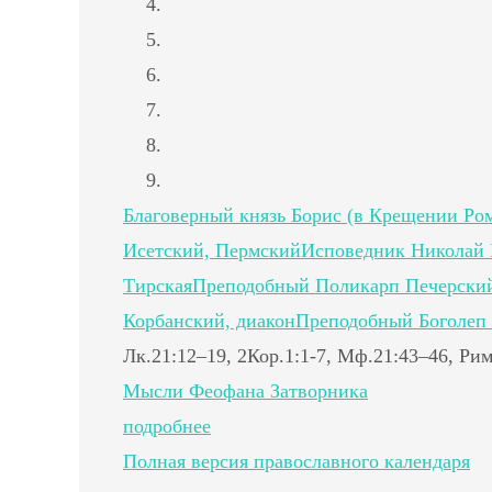
Благоверный князь Борис (в Крещении Ром
Исетский, Пермский
Исповедник Николай 
Тирская
Преподобный Поликарп Печерский
Корбанский, диакон
Преподобный Боголеп
Лк.21:12–19, 2Кор.1:1-7, Мф.21:43–46, Рим
Мысли Феофана Затворника
подробнее
Полная версия православного календаря