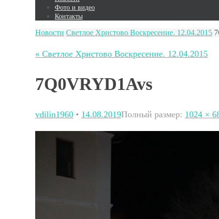
Фото и видео
Контакты
Новости
Светлое Христово Воскресение. 12.04.2015
7
« Светлое Христово Воскресение. 12.04.2015
7Q0VRYD1Avs
vdilin1960
•
14.08.2019
Полный размер:
1024 × 6