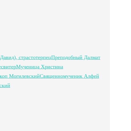
Давид), страстотерпец
Преподобный Далмат
есвитер
Мученица Христина
скоп Могилевский
Священномученик Алфей
ский