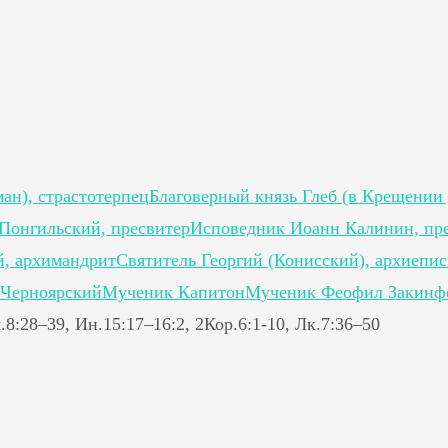
ан), страстотерпец
Благоверный князь Глеб (в Крещении 
Понгильский, пресвитер
Исповедник Иоанн Калинин, пр
, архимандрит
Святитель Георгий (Конисский), архиепи
 Черноярский
Мученик Капитон
Мученик Феофил Закинф
.8:28–39, Ин.15:17–16:2, 2Кор.6:1-10, Лк.7:36–50