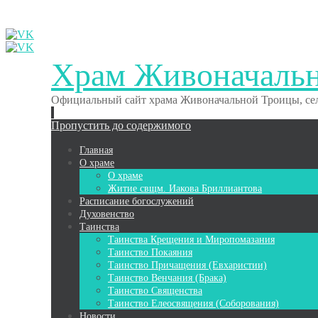
Храм Живоначаль
Официальный сайт храма Живоначальной Троицы, сел
Пропустить до содержимого
Главная
О храме
О храме
Житие свщм. Иакова Бриллиантова
Расписание богослужений
Духовенство
Таинства
Таинства Крещения и Миропомазания
Таинство Покаяния
Таинство Причащения (Евхаристии)
Таинство Венчания (Брака)
Таинство Священства
Таинство Елеосвящения (Соборования)
Новости