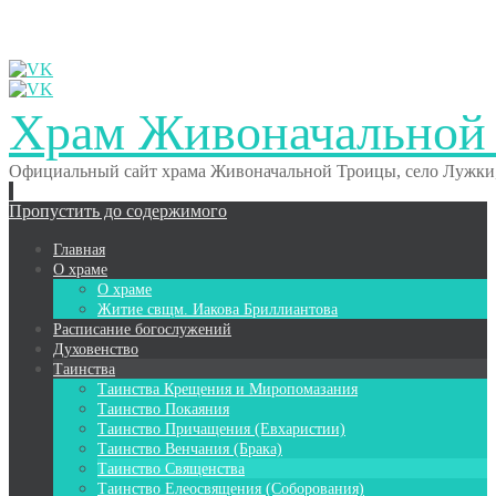
Храм Живоначальной
Официальный сайт храма Живоначальной Троицы, село Лужки,
Пропустить до содержимого
Главная
О храме
О храме
Житие свщм. Иакова Бриллиантова
Расписание богослужений
Духовенство
Таинства
Таинства Крещения и Миропомазания
Таинство Покаяния
Таинство Причащения (Евхаристии)
Таинство Венчания (Брака)
Таинство Священства
Таинство Елеосвящения (Соборования)