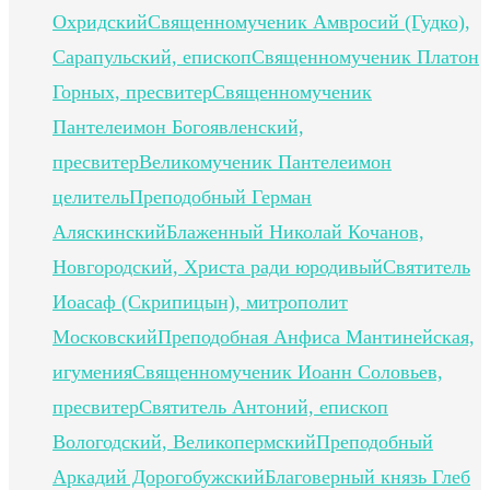
Охридский
Священномученик Амвросий (Гудко),
Сарапульский, епископ
Священномученик Платон
Горных, пресвитер
Священномученик
Пантелеимон Богоявленский,
пресвитер
Великомученик Пантелеимон
целитель
Преподобный Герман
Аляскинский
Блаженный Николай Кочанов,
Новгородский, Христа ради юродивый
Святитель
Иоасаф (Скрипицын), митрополит
Московский
Преподобная Анфиса Мантинейская,
игумения
Священномученик Иоанн Соловьев,
пресвитер
Святитель Антоний, епископ
Вологодский, Великопермский
Преподобный
Аркадий Дорогобужский
Благоверный князь Глеб