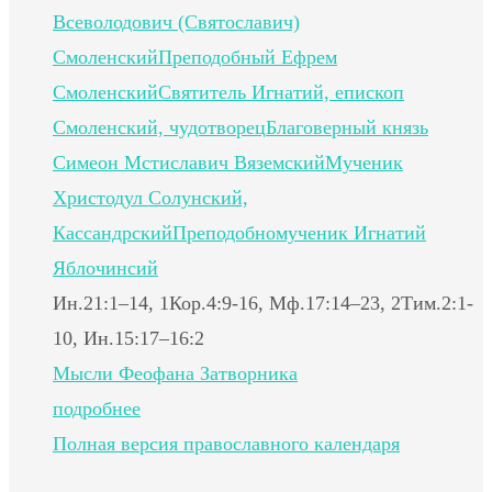
Всеволодович (Святославич)
Смоленский
Преподобный Ефрем
Смоленский
Святитель Игнатий, епископ
Смоленский, чудотворец
Благоверный князь
Симеон Мстиславич Вяземский
Мученик
Христодул Солунский,
Кассандрский
Преподобномученик Игнатий
Яблочинсий
Ин.21:1–14, 1Кор.4:9-16, Мф.17:14–23, 2Тим.2:1-
10, Ин.15:17–16:2
Мысли Феофана Затворника
подробнее
Полная версия православного календаря