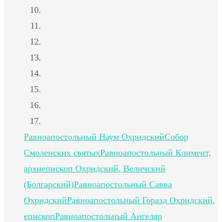
Равноапостольный Наум Охридский
Собор
Смоленских святых
Равноапостольный Климент,
архиепископ Охридский, Величский
(Болгарский)
Равноапостольный Савва
Охридский
Равноапостольный Горазд Охридский,
епископ
Равноапостольный Ангеляр