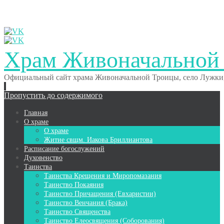
Храм Живоначальной
Официальный сайт храма Живоначальной Троицы, село Лужки,
Пропустить до содержимого
Главная
О храме
О храме
Житие свщм. Иакова Бриллиантова
Расписание богослужений
Духовенство
Таинства
Таинства Крещения и Миропомазания
Таинство Покаяния
Таинство Причащения (Евхаристии)
Таинство Венчания (Брака)
Таинство Священства
Таинство Елеосвящения (Соборования)