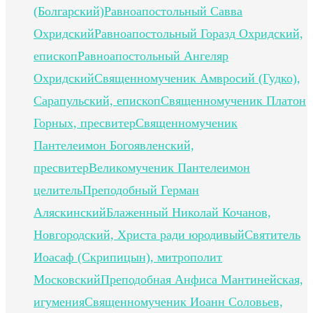
(Болгарский)
Равноапостольный Савва
Охридский
Равноапостольный Горазд Охридский,
епископ
Равноапостольный Ангеляр
Охридский
Священномученик Амвросий (Гудко),
Сарапульский, епископ
Священномученик Платон
Горных, пресвитер
Священномученик
Пантелеимон Богоявленский,
пресвитер
Великомученик Пантелеимон
целитель
Преподобный Герман
Аляскинский
Блаженный Николай Кочанов,
Новгородский, Христа ради юродивый
Святитель
Иоасаф (Скрипицын), митрополит
Московский
Преподобная Анфиса Мантинейская,
игумения
Священномученик Иоанн Соловьев,