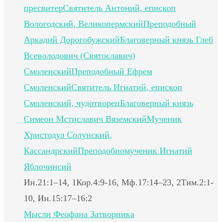
пресвитер
Святитель Антоний, епископ
Вологодский, Великопермский
Преподобный
Аркадий Дорогобужский
Благоверный князь Глеб
Всеволодович (Святославич)
Смоленский
Преподобный Ефрем
Смоленский
Святитель Игнатий, епископ
Смоленский, чудотворец
Благоверный князь
Симеон Мстиславич Вяземский
Мученик
Христодул Солунский,
Кассандрский
Преподобномученик Игнатий
Яблочинсий
Ин.21:1–14, 1Кор.4:9-16, Мф.17:14–23, 2Тим.2:1-
10, Ин.15:17–16:2
Мысли Феофана Затворника