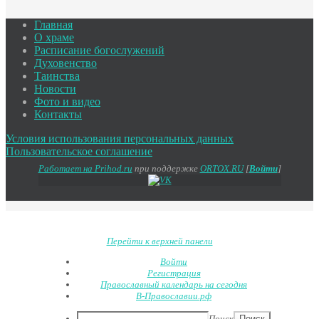
Главная
О храме
Расписание богослужений
Духовенство
Таинства
Новости
Фото и видео
Контакты
Условия использования персональных данных
Пользовательское соглашение
Работает на Prihod.ru
при поддержке
ORTOX.RU
[
Войти
]
Перейти к верхней панели
Войти
Регистрация
Православный календарь на сегодня
В-Православии.рф
Поиск