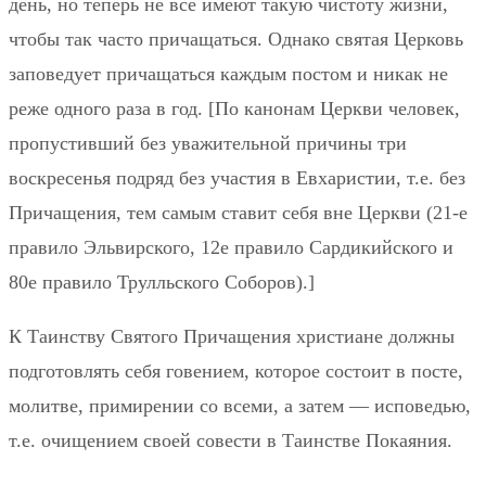
день, но теперь не все имеют такую чистоту жизни,
чтобы так часто причащаться. Однако святая Церковь
заповедует причащаться каждым постом и никак не
реже одного раза в год. [По канонам Церкви человек,
пропустивший без уважительной причины три
воскресенья подряд без участия в Евхаристии, т.е. без
Причащения, тем самым ставит себя вне Церкви (21-е
правило Эльвирского, 12е правило Сардикийского и
80е правило Трулльского Соборов).]
К Таинству Святого Причащения христиане должны
подготовлять себя говением, которое состоит в посте,
молитве, примирении со всеми, а затем — исповедью,
т.е. очищением своей совести в Таинстве Покаяния.