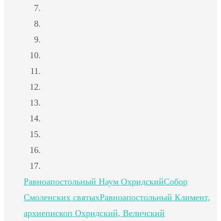
Равноапостольный Наум Охридский
Собор
Смоленских святых
Равноапостольный Климент,
архиепископ Охридский, Величский