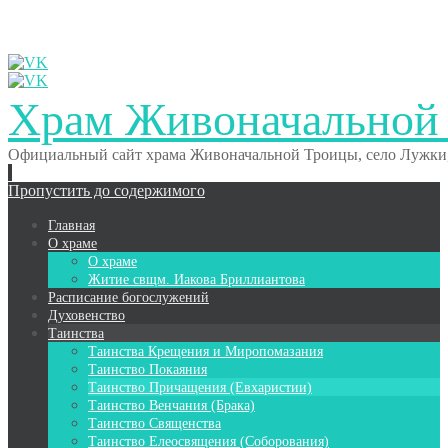
Храм Живоначальной
Официальный сайт храма Живоначальной Троицы, село Лужки,
Пропустить до содержимого
Главная
О храме
О храме
Житие свщм. Иакова Бриллиантова
Расписание богослужений
Духовенство
Таинства
Таинства Крещения и Миропомазания
Таинство Покаяния
Таинство Причащения (Евхаристии)
Таинство Венчания (Брака)
Таинство Священства
Таинство Елеосвящения (Соборования)