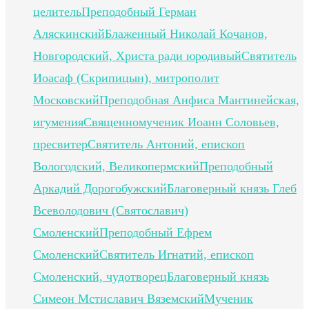
целитель
Преподобный Герман
Аляскинский
Блаженный Николай Кочанов,
Новгородский, Христа ради юродивый
Святитель
Иоасаф (Скрипицын), митрополит
Московский
Преподобная Анфиса Мантинейская,
игумения
Священномученик Иоанн Соловьев,
пресвитер
Святитель Антоний, епископ
Вологодский, Великопермский
Преподобный
Аркадий Дорогобужский
Благоверный князь Глеб
Всеволодович (Святославич)
Смоленский
Преподобный Ефрем
Смоленский
Святитель Игнатий, епископ
Смоленский, чудотворец
Благоверный князь
Симеон Мстиславич Вяземский
Мученик