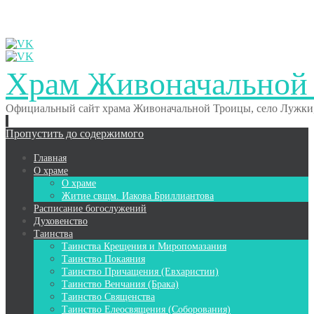
Храм Живоначальной
Официальный сайт храма Живоначальной Троицы, село Лужки,
Пропустить до содержимого
Главная
О храме
О храме
Житие свщм. Иакова Бриллиантова
Расписание богослужений
Духовенство
Таинства
Таинства Крещения и Миропомазания
Таинство Покаяния
Таинство Причащения (Евхаристии)
Таинство Венчания (Брака)
Таинство Священства
Таинство Елеосвящения (Соборования)