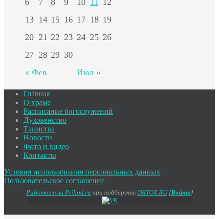
6
7
8
9
10
11
12
13
14
15
16
17
18
19
20
21
22
23
24
25
26
27
28
29
30
« Фев
Июл »
Главная
О храме
Расписание богослужений
Духовенство
Таинства
Новости
Фото и видео
Контакты
Условия использования персональных данных
Пользовательское соглашение
Работает на Prihod.ru
при поддержке
ORTOX.RU
[
Войти
]