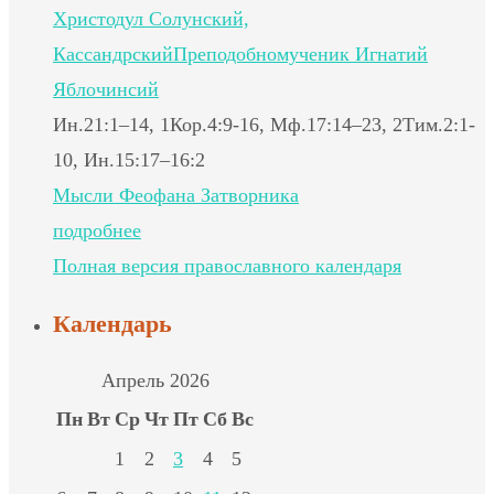
Христодул Солунский,
Кассандрский
Преподобномученик Игнатий
Яблочинсий
Ин.21:1–14, 1Кор.4:9-16, Мф.17:14–23, 2Тим.2:1-
10, Ин.15:17–16:2
Мысли Феофана Затворника
подробнее
Полная версия православного календаря
Календарь
Апрель 2026
Пн
Вт
Ср
Чт
Пт
Сб
Вс
1
2
3
4
5