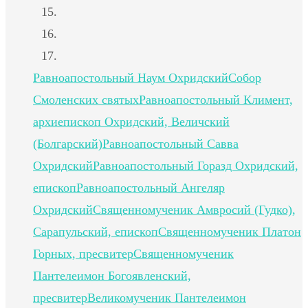
Равноапостольный Наум Охридский
Собор
Смоленских святых
Равноапостольный Климент,
архиепископ Охридский, Величский
(Болгарский)
Равноапостольный Савва
Охридский
Равноапостольный Горазд Охридский,
епископ
Равноапостольный Ангеляр
Охридский
Священномученик Амвросий (Гудко),
Сарапульский, епископ
Священномученик Платон
Горных, пресвитер
Священномученик
Пантелеимон Богоявленский,
пресвитер
Великомученик Пантелеимон