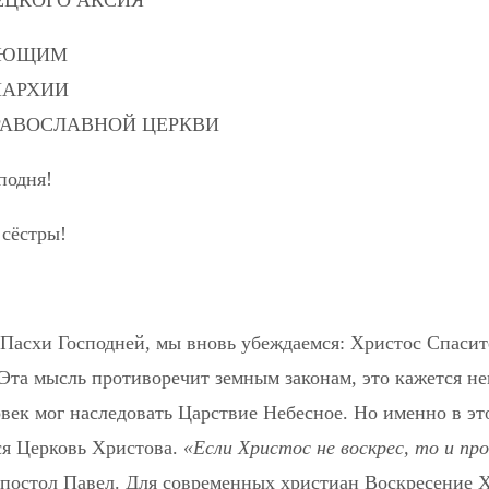
УЮЩИМ
ПАРХИИ
РАВОСЛАВНОЙ ЦЕРКВИ
подня!
 сёстры!
Пасхи Господней, мы вновь убеждаемся: Христос Спасите
 Эта мысль противоречит земным законам, это кажется н
овек мог наследовать Царствие Небесное. Но именно в 
ся Церковь Христова.
«Если Христос не воскрес, то и п
ми апостол Павел. Для современных христиан Воскресение