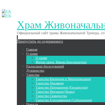
Храм Живоначаль
Официальный сайт храма Живоначальной Троицы, сел
Пропустить до содержимого
Главная
О храме
О храме
Житие свщм. Иакова Бриллиантова
Расписание богослужений
Духовенство
Таинства
Таинства Крещения и Миропомазания
Таинство Покаяния
Таинство Причащения (Евхаристии)
Таинство Венчания (Брака)
Таинство Священства
Таинство Елеосвящения (Соборования)
Новости