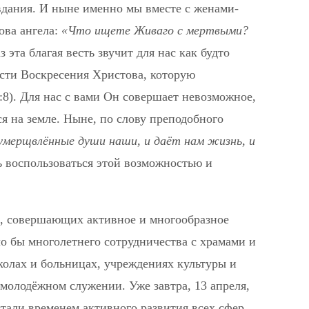
вдания. И ныне именно мы вместе с женами-
ова ангела:
«Что ищете Живаго с мертвыми?
 эта благая весть звучит для нас как будто
сти Воскресения Христова, которую
:8). Для нас с вами Он совершает невозможное,
ся на земле. Ныне, по слову преподобного
умерщвлённые души наши, и даёт нам жизнь, и
шь воспользоваться этой возможностью и
н, совершающих активное и многообразное
ло бы многолетнего сотрудничества с храмами и
олах и больницах, учреждениях культуры и
 молодёжном служении. Уже завтра, 13 апреля,
стали временем активного развития всех сфер