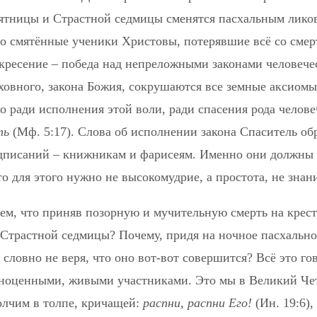
ятницы и Страстной седмицы сменятся пасхальным лико
го смятённые ученики Христовы, потерявшие всё со смерт
кресение – победа над непреложными законами человече
уховного, закона Божия, сокрушаются все земные аксиомы:
 ради исполнения этой воли, ради спасения рода челов
ть
(Мф. 5:17). Слова об исполнении закона Спаситель обра
дписаний – книжникам и фарисеям. Именно они должны 
о для этого нужно не высокомудрие, а простота, не знание
м, что приняв позорную и мучительную смерть на кресте
 Страстной седмицы? Почему, придя на ночное пасхально
ловно не веря, что оно вот-вот совершится? Всё это го
лноценными, живыми участниками. Это мы в Великий Чет
олчим в толпе, кричащей:
распни, распни Его!
(Ин. 19:6)