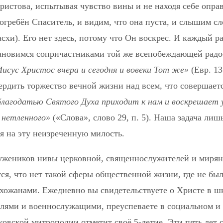
истова, испытывая чувство вины и не находя себе опра
огребён Спаситель, и видим, что она пуста, и слышим сл
схи). Его нет здесь, потому что Он воскрес. И каждый раз
ановимся сопричастниками той же всепобеждающей радо
исус Христос вчера и сегодня и вовеки Тот же»
(Евр. 13
вердить торжество вечной жизни над всем, что совершает
благодатью Святого Духа приходит к нам и воскрешает 
 нетленного»
(«Слова», слово 29, п. 5). Наша задача ли
я на эту неизреченную милость.
ружеников нивы церковной, священнослужителей и миря
ся, что нет такой сферы общественной жизни, где не бы
хожанами. Ежедневно вы свидетельствуете о Христе в шк
телями и военнослужащими, преуспеваете в социальном и
овской митрополии отметит своё 5-летие. Эти пять лет 