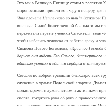
Это мы в Великую Пятницу стоим у распятия Хр
мироносицами пришли ко входу в пещеру, где п
Что плачете Нетленнаго во тли?»
(стихиры Па
впервые. Силой Божественной благодати мы ст
переживали первые ученики Спасителя, ведь
«И
чтобы избавить человека от рабства греху и ут
Симеона Нового Богослова,
«Христос Господь 
дарует очи видеть Его Самого, бессмертного и
едиными устами и единым сердцем
откликнутьс
Сегодня по доброй традиции благодарю всех т
служение в храмах Подольской епархии. Думает
монастырями, с духовенством и активными при
спорта, трудитесь рука об руку с правоохрани
наша епархия вместе с другими епархиями Моск