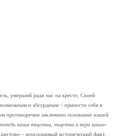
ль, умерший ради нас на кресте, Своей
евозможным и абсурдным – принести себя в
этом противоречии заключено основание нашей
роповедь наша тщетна, тщетна и вера ваша»
 Христово – неоспоримый исторический факт.