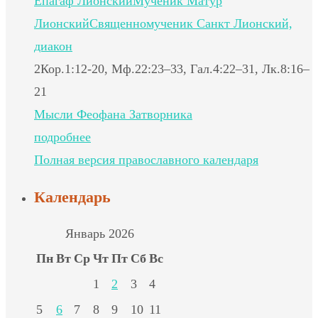
Епагаф Лионский
Мученик Матур
Лионский
Священномученик Санкт Лионский,
диакон
2Кор.1:12-20, Мф.22:23–33, Гал.4:22–31, Лк.8:16–
21
Мысли Феофана Затворника
подробнее
Полная версия православного календаря
Календарь
Январь 2026
Пн
Вт
Ср
Чт
Пт
Сб
Вс
1
2
3
4
5
6
7
8
9
10
11