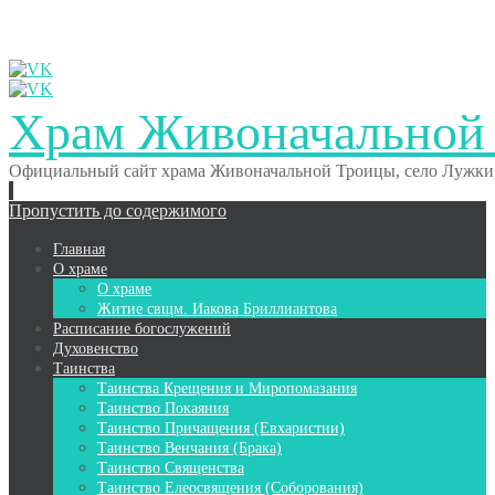
Храм Живоначальной
Официальный сайт храма Живоначальной Троицы, село Лужки,
Пропустить до содержимого
Главная
О храме
О храме
Житие свщм. Иакова Бриллиантова
Расписание богослужений
Духовенство
Таинства
Таинства Крещения и Миропомазания
Таинство Покаяния
Таинство Причащения (Евхаристии)
Таинство Венчания (Брака)
Таинство Священства
Таинство Елеосвящения (Соборования)