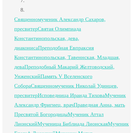
Священномученик Александр Сахаров,
пресвитер
Святая Олимпиада
Константинопольская, дева,
диакониса
Преподобная Евпраксия
Константинопольская, Тавеннская, Младшая,
дева
Преподобный Макарий Желтоводский,
Унженский
Память V Вселенского
Собора
Священномученик Николай Удинцев,
пресвитер
Исповедница Ираида Тихова
Мученик
Александр Фригиец, врач
Праведная Анна, мать
Пресвятой Богородицы
Мученик Аттал
Лионский
Мученица Библиада Лионская
Мученик