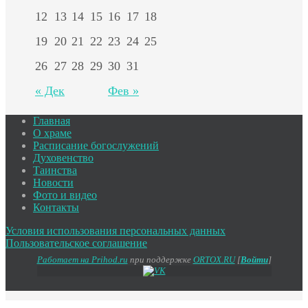
12
13
14
15
16
17
18
19
20
21
22
23
24
25
26
27
28
29
30
31
« Дек
Фев »
Главная
О храме
Расписание богослужений
Духовенство
Таинства
Новости
Фото и видео
Контакты
Условия использования персональных данных
Пользовательское соглашение
Работает на Prihod.ru
при поддержке
ORTOX.RU
[
Войти
]