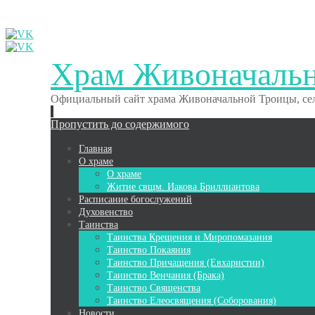
Храм Живоначаль
Официальный сайт храма Живоначальной Троицы, сел
Пропустить до содержимого
Главная
О храме
О храме
Житие свщм. Иакова Бриллиантова
Расписание богослужений
Духовенство
Таинства
Таинства Крещения и Миропомазания
Таинство Покаяния
Таинство Причащения (Евхаристии)
Таинство Венчания (Брака)
Таинство Священства
Таинство Елеосвящения (Соборования)
Новости